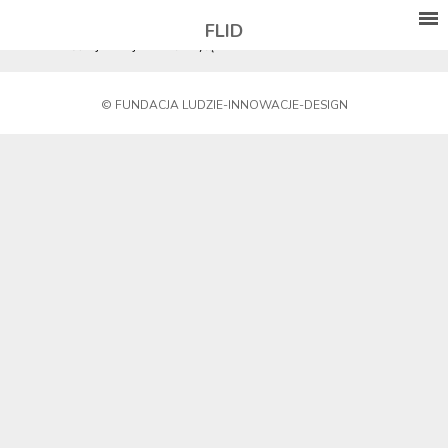
FLID
Możliwość rejestracji została wyłączona.
© FUNDACJA LUDZIE-INNOWACJE-DESIGN